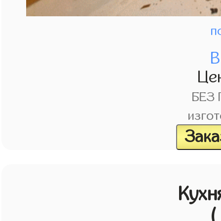
п
В
Це
БЕЗ
изгот
Зака
Кухн
(