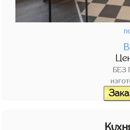
п
В
Це
БЕЗ
изгот
Зака
Кухн