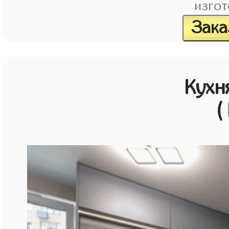
изгот
Зака
Кухн
(