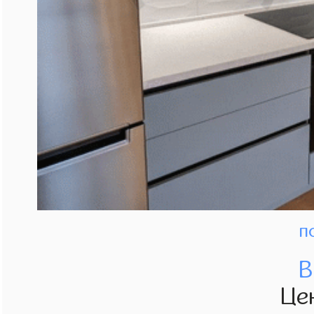
п
В
Це