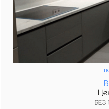
п
В
Це
БЕЗ