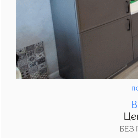
п
В
Це
БЕЗ