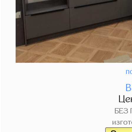
п
В
Це
БЕЗ
изгот