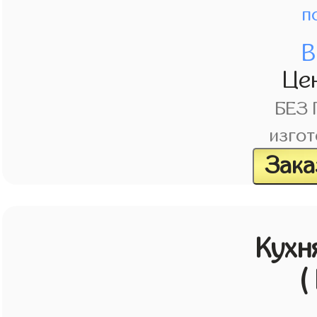
п
В
Це
БЕЗ
изгот
Зака
Кухн
(