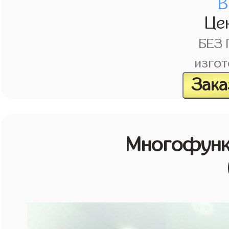
В
Це
БЕЗ
изгот
Зака
Многофунк