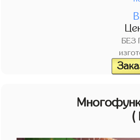
В
Це
БЕЗ
изгот
Зака
Многофунк
(