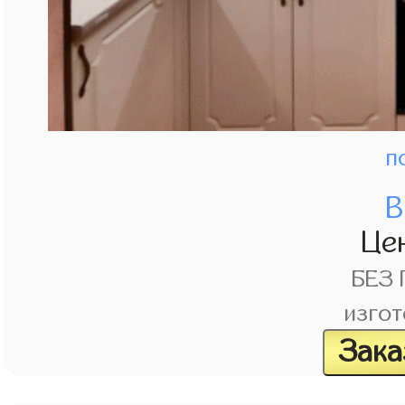
п
В
Це
БЕЗ
изгот
Зака