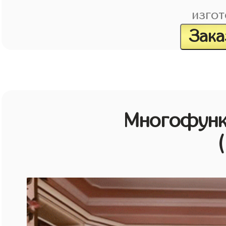
изгот
Зака
Многофунк