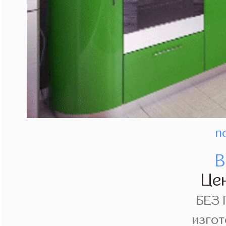
п
В
Це
БЕЗ
изгот