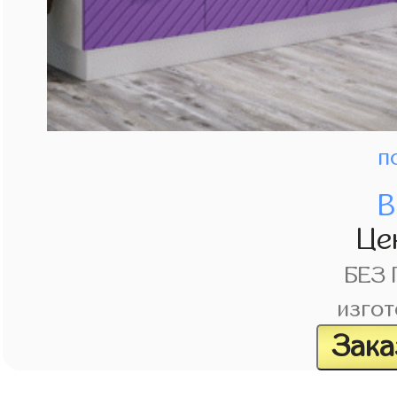
п
В
Це
БЕЗ
изгот
Зака