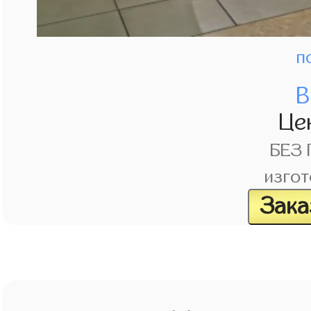
п
В
Це
БЕЗ
изгот
Зака