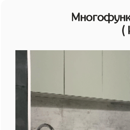
Многофунк
(