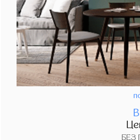
п
В
Це
БЕЗ