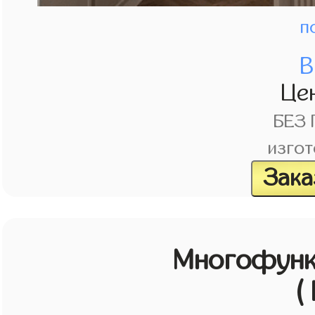
п
В
Це
БЕЗ
изгот
Зака
Многофунк
(