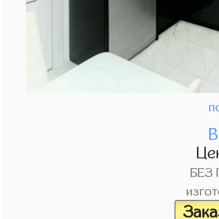
п
В
Це
БЕЗ
изгот
Зака