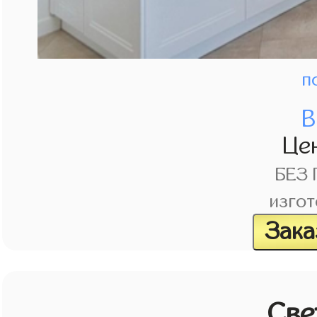
п
В
Це
БЕЗ
изгот
Зака
Све