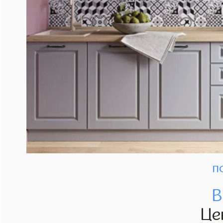
п
В
Це