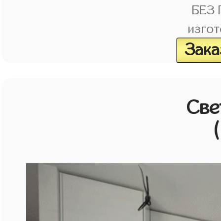
БЕЗ
изгот
Зака
Све