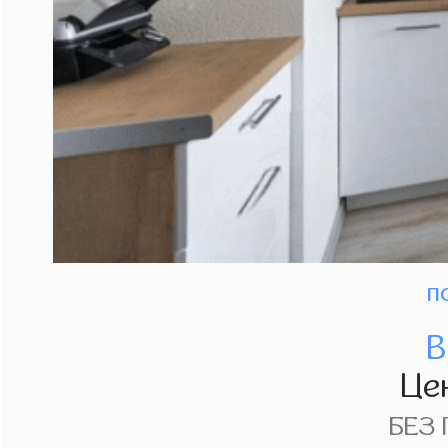
п
В
Це
БЕЗ