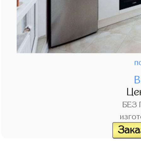
п
В
Це
БЕЗ
изгот
Зака