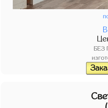
п
В
Це
БЕЗ
изгот
Зака
Све