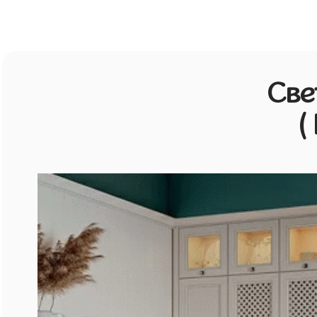
Све
(