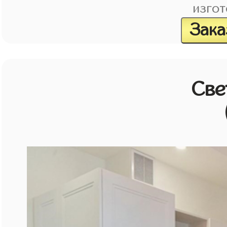
изгот
Зака
Све