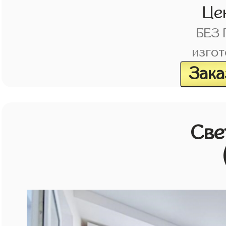
Це
БЕЗ
изгот
Зака
Све