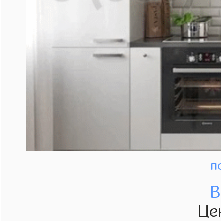
п
В
Це