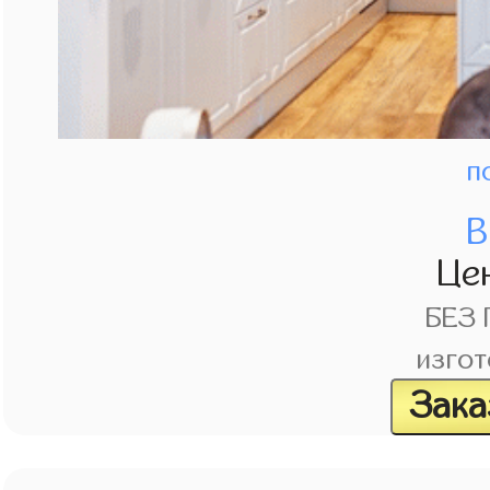
п
В
Це
БЕЗ
изгот
Зака