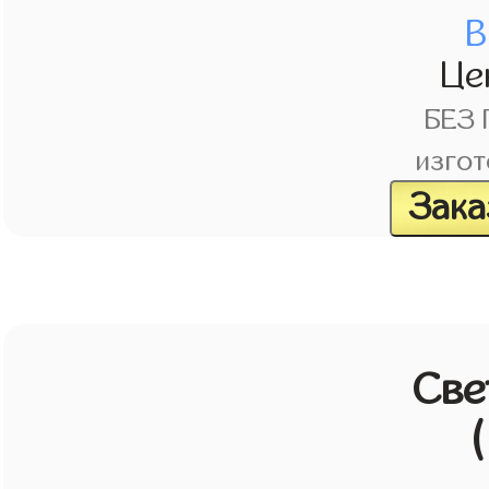
В
Це
БЕЗ
изгот
Зака
Све
(