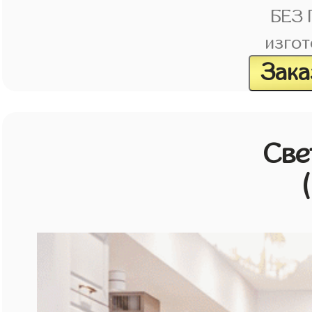
БЕЗ
изгот
Зака
Све