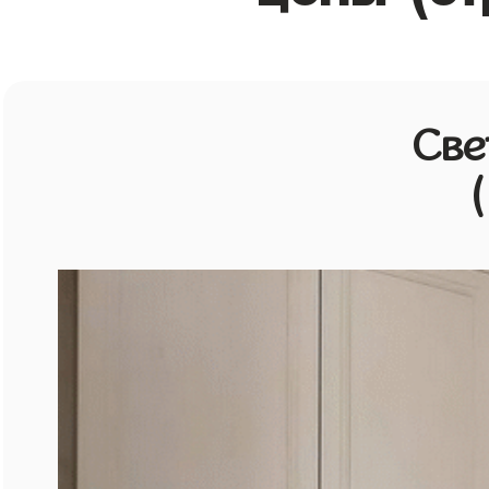
Све
(