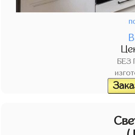
п
В
Це
БЕЗ
изгот
Зака
Све
(