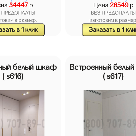
ена
34447
р
Цена
26549
р
З ПРЕДОПЛАТЫ
БЕЗ ПРЕДОПЛАТЫ
товим в размер.
изготовим в размер
зать в 1 клик
Заказать в 1 кли
ный белый шкаф
Встроенный белы
( s616)
( s617)