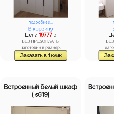
подробнее...
В корзину
Цена
19777
р
Ц
БЕЗ ПРЕДОПЛАТЫ
БЕ
изготовим в размер.
изго
Заказать в 1 клик
Зака
Встроенный белый шкаф
Встроен
( s619)