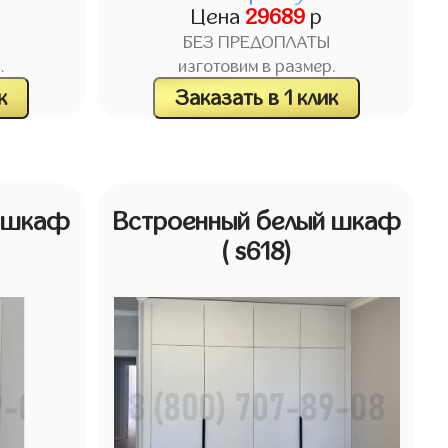
Цена
29689
р
БЕЗ ПРЕДОПЛАТЫ
.
изготовим в размер.
к
Заказать в 1 клик
й шкаф
Встроенный белый шкаф
( s618)