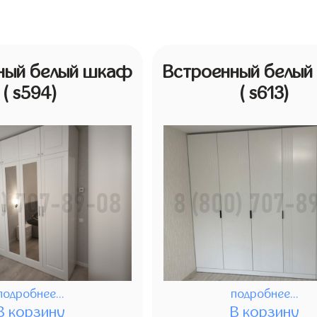
ный белый шкаф
Встроенный белы
( s594)
( s613)
подробнее...
подробнее...
В корзину
В корзину