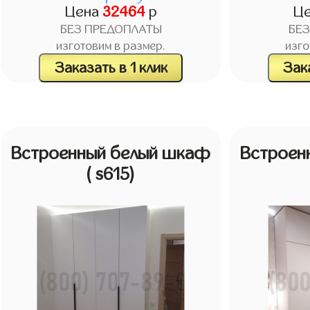
Цена
32464
р
Ц
БЕЗ ПРЕДОПЛАТЫ
БЕ
изготовим в размер.
изго
Заказать в 1 клик
Зака
Встроенный белый шкаф
Встроен
( s615)