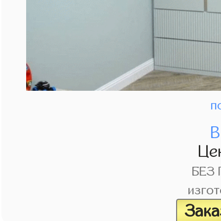
п
В
Це
БЕЗ
изгот
Зака