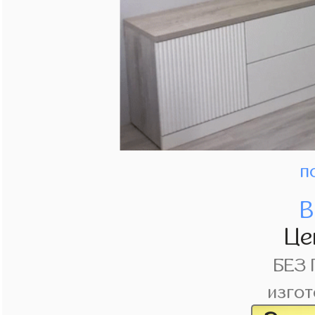
п
В
Це
БЕЗ
изгот