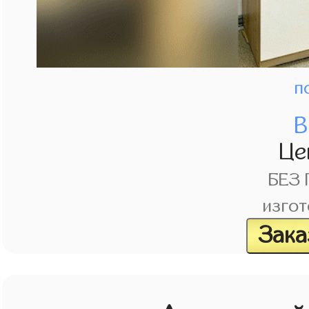
п
В
Це
БЕЗ
изгот
Зака