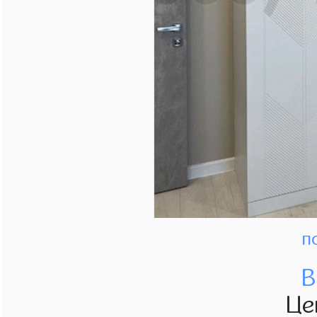
п
В
Це