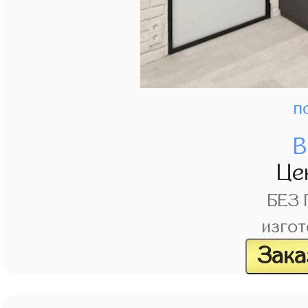
п
В
Це
БЕЗ
изгот
Зака