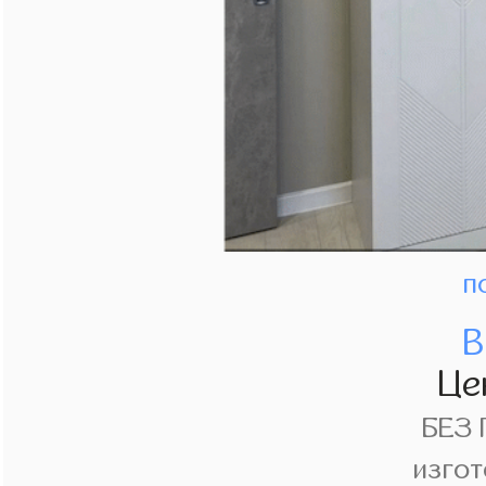
п
В
Це
БЕЗ
изгот