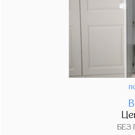
п
В
Це
БЕЗ