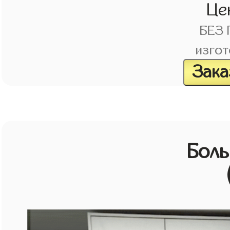
Це
БЕЗ
изгот
Зака
Бол