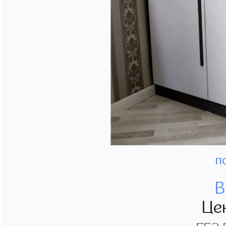
п
В
Це