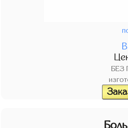
п
В
Це
БЕЗ
изгот
Зака
Бол