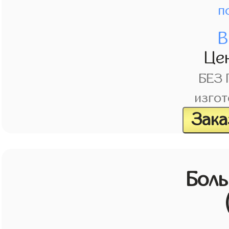
п
В
Це
БЕЗ
изгот
Зака
Бол