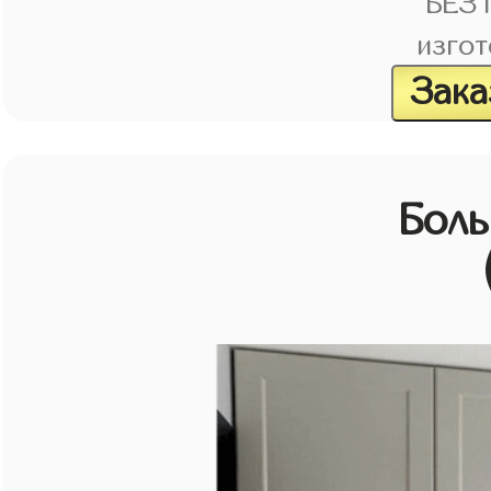
БЕЗ
изгот
Зака
Бол