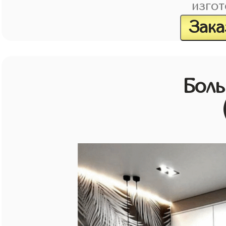
изгот
Зака
Бол