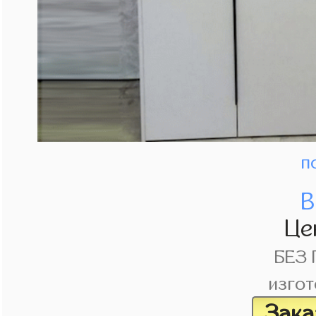
п
В
Це
БЕЗ
изгот
Зака