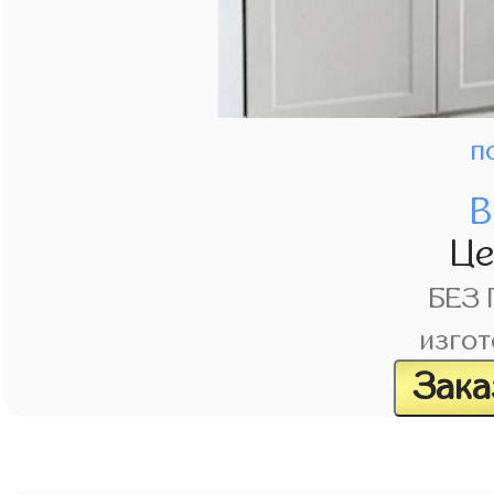
п
В
Ц
БЕЗ
изгот
Зака