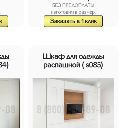
БЕЗ ПРЕДОПЛАТЫ
.
изготовим в размер.
к
Заказать в 1 клик
жды
Шкаф для одежды
84)
распашной
( s085)