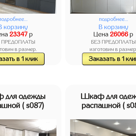
подробнее...
подробнее...
В корзину
В корзину
ена
23347
р
Цена
26066
р
З ПРЕДОПЛАТЫ
БЕЗ ПРЕДОПЛАТЫ
товим в размер.
изготовим в размер
зать в 1 клик
Заказать в 1 кли
 для одежды
Шкаф для оде
ашной
( s087)
распашной
( s0