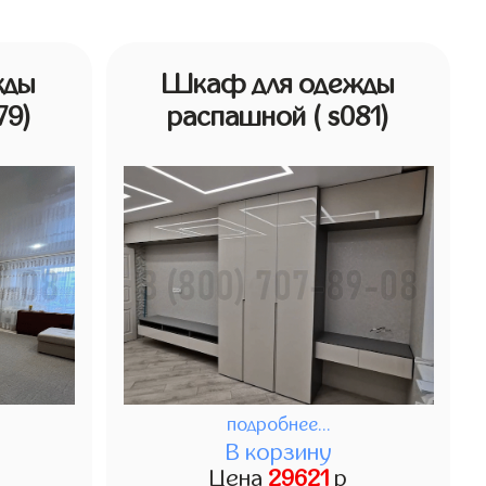
жды
Шкаф для одежды
79)
распашной
( s081)
подробнее...
В корзину
Цена
29621
р