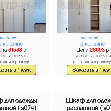
подробнее...
подробнее...
В корзину
В корзину
ена
31538
р
Цена
28693
р
З ПРЕДОПЛАТЫ
БЕЗ ПРЕДОПЛАТЫ
товим в размер.
изготовим в размер
зать в 1 клик
Заказать в 1 кли
 для одежды
Шкаф для оде
ашной
( s074)
распашной
( s0