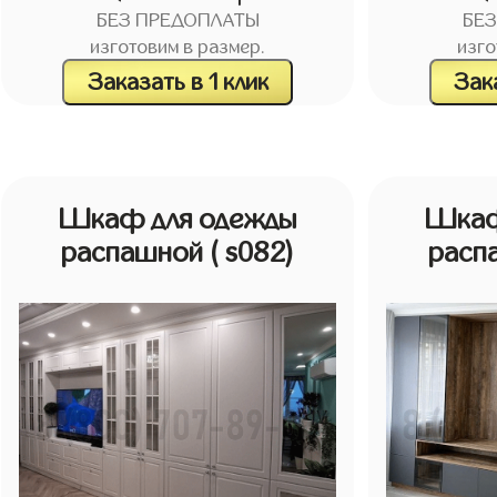
БЕЗ ПРЕДОПЛАТЫ
БЕ
изготовим в размер.
изго
Заказать в 1 клик
Зака
Шкаф для одежды
Шкаф
распашной
( s082)
расп