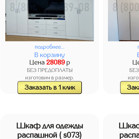
подробнее...
В корзину
Цена
28089
р
Ц
БЕЗ ПРЕДОПЛАТЫ
БЕ
изготовим в размер.
изго
Заказать в 1 клик
Зака
Шкаф для одежды
Шкаф
распашной
( s073)
расп