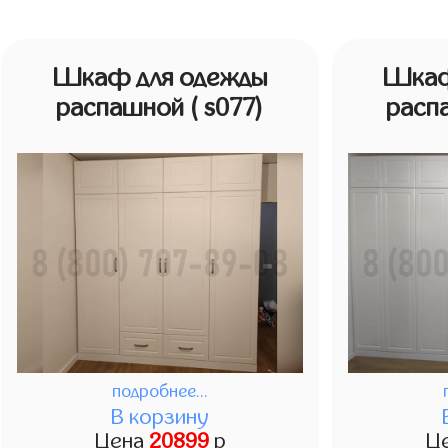
Шкаф для одежды
Шкаф
распашной
( s077)
расп
подробнее...
В корзину
Цена
20899
р
Ц