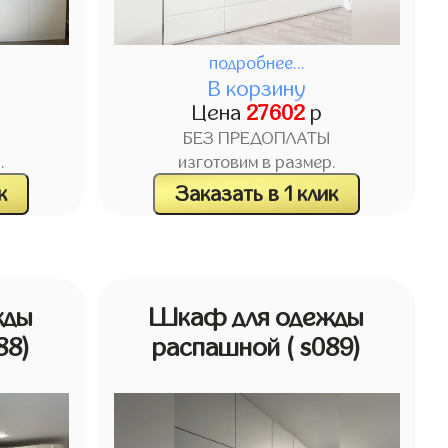
подробнее...
В корзину
Цена
27602
р
БЕЗ ПРЕДОПЛАТЫ
.
изготовим в размер.
к
Заказать в 1 клик
жды
Шкаф для одежды
88)
распашной
( s089)