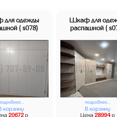
 для одежды
Шкаф для оде
ашной
( s078)
распашной
( s0
подробнее...
подробнее...
В корзину
В корзину
ена
20672
р
Цена
28994
р