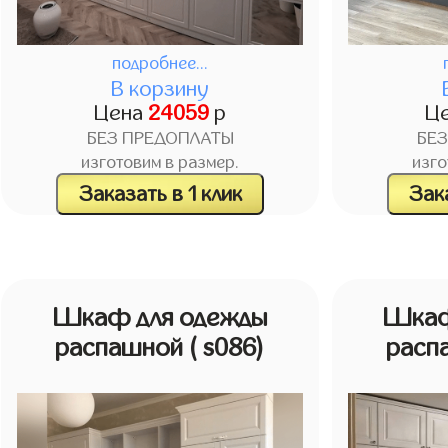
подробнее...
В корзину
Цена
24059
р
Ц
БЕЗ ПРЕДОПЛАТЫ
БЕ
изготовим в размер.
изго
Заказать в 1 клик
Зака
Шкаф для одежды
Шкаф
распашной
( s086)
расп