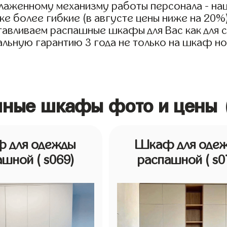
тлаженному механизму работы персонала - н
е более гибкие (в августе цены ниже на 20%
тавливаем распашные шкафы для Вас как для с
льную гарантию 3 года не только на шкаф но 
шные шкафы фото и цены 
 для одежды
Шкаф для оде
ашной
( s069)
распашной
( s0