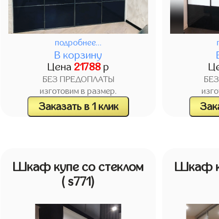
подробнее...
В корзину
Цена
21788
р
Ц
БЕЗ ПРЕДОПЛАТЫ
БЕ
изготовим в размер.
изго
Заказать в 1 клик
Зака
Шкаф купе со стеклом
Шкаф к
( s771)