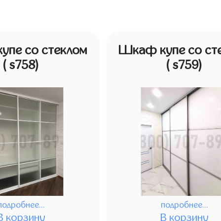
упе со стеклом
Шкаф купе со ст
( s758)
( s759)
подробнее...
подробнее...
В корзину
В корзину