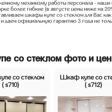
женному механизму работы персонала - наши 
рке более гибкие (в августе цены ниже на 2
авливаем шкафы купе со стеклом для Вас как 
 и даем официальную гарантию 3 года не тольк
пе со стеклом фото и це
упе со стеклом
Шкаф купе со ст
( s710)
( s712)