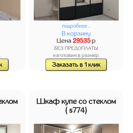
подробнее...
В корзину
Цена
29535
р
БЕЗ ПРЕДОПЛАТЫ
.
изготовим в размер.
к
Заказать в 1 клик
еклом
Шкаф купе со стеклом
( s774)