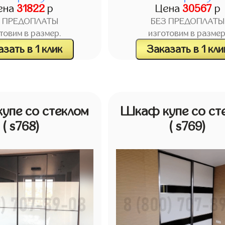
ена
31822
р
Цена
30567
р
З ПРЕДОПЛАТЫ
БЕЗ ПРЕДОПЛАТЫ
товим в размер.
изготовим в размер
зать в 1 клик
Заказать в 1 кли
упе со стеклом
Шкаф купе со ст
( s768)
( s769)