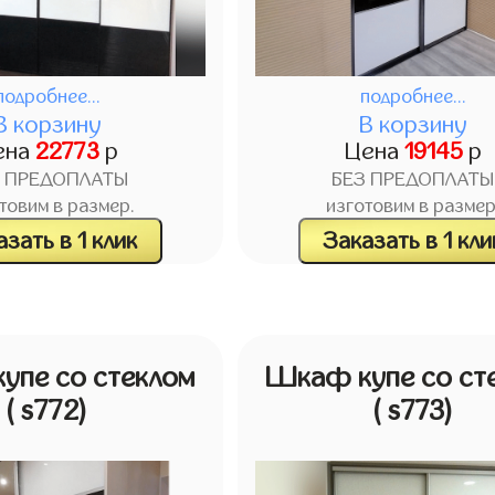
подробнее...
подробнее...
В корзину
В корзину
ена
22773
р
Цена
19145
р
З ПРЕДОПЛАТЫ
БЕЗ ПРЕДОПЛАТЫ
товим в размер.
изготовим в размер
зать в 1 клик
Заказать в 1 кли
упе со стеклом
Шкаф купе со ст
( s772)
( s773)