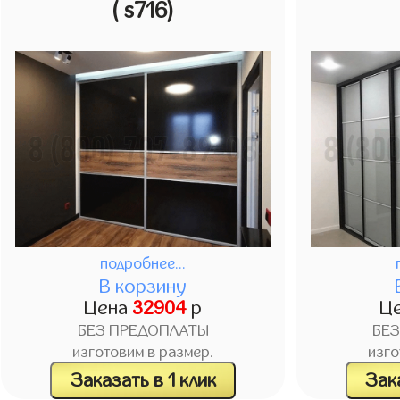
( s716)
подробнее...
В корзину
Цена
32904
р
Ц
БЕЗ ПРЕДОПЛАТЫ
БЕ
изготовим в размер.
изго
Заказать в 1 клик
Зака