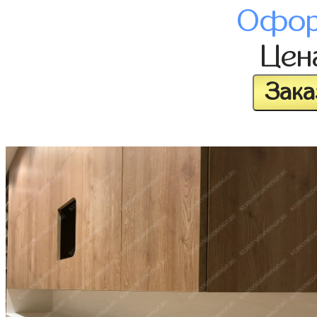
Офор
Це
Зака