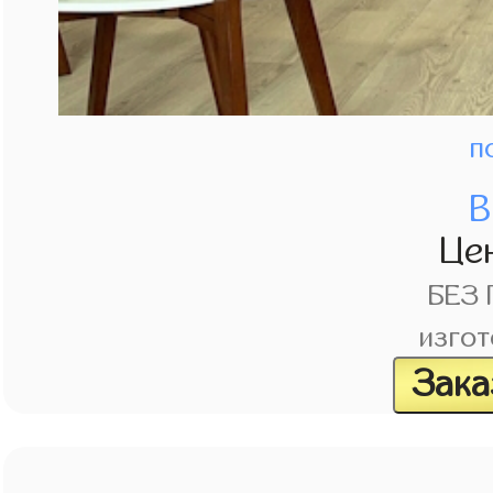
п
В
Це
БЕЗ
изгот
Зака