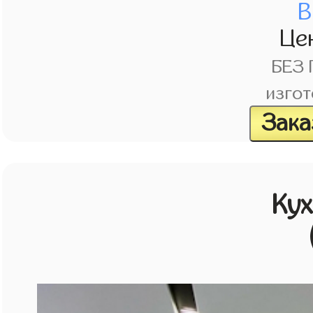
В
Це
БЕЗ
изгот
Зака
Кух