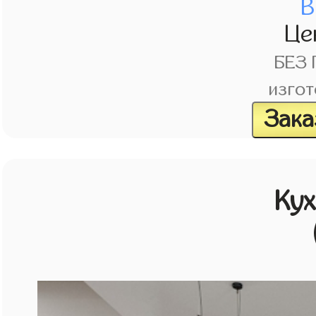
В
Це
БЕЗ
изгот
Зака
Кух