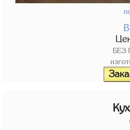
п
В
Це
БЕЗ
изгот
Зака
Кух