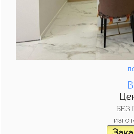
п
В
Це
БЕЗ
изгот
Зака