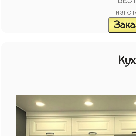
БЕЗ
изгот
Зака
Кух