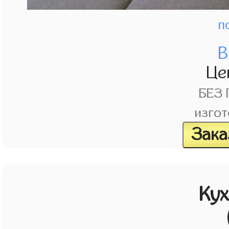
п
В
Це
БЕЗ
изгот
Зака
Кух