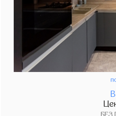
п
В
Це
БЕЗ