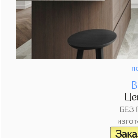
п
В
Це
БЕЗ
изгот
Зака