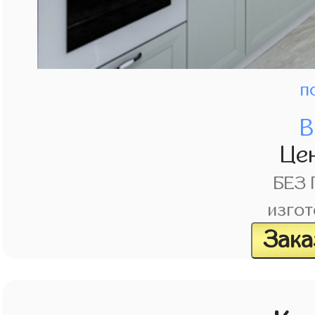
п
В
Це
БЕЗ
изгот
Зака