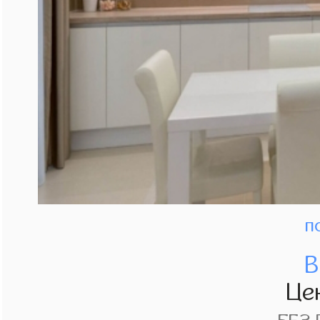
п
В
Це