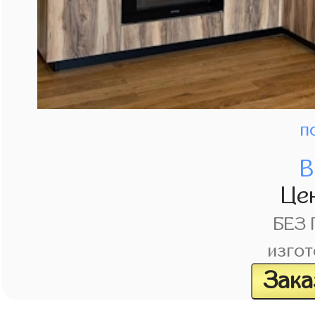
п
В
Це
БЕЗ
изгот
Зака