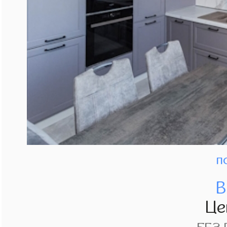
п
В
Це