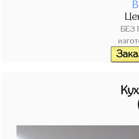
В
Це
БЕЗ
изгот
Зака
Кух