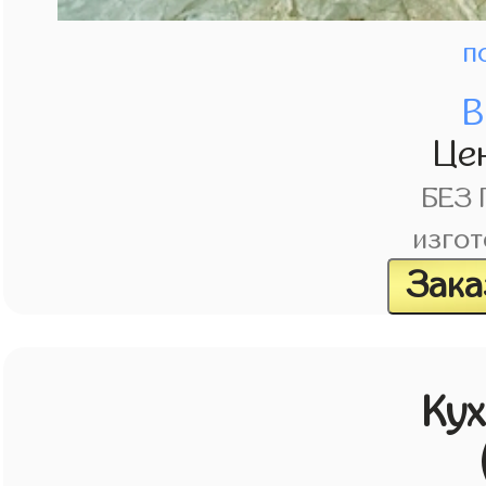
п
В
Це
БЕЗ
изгот
Зака
Кух