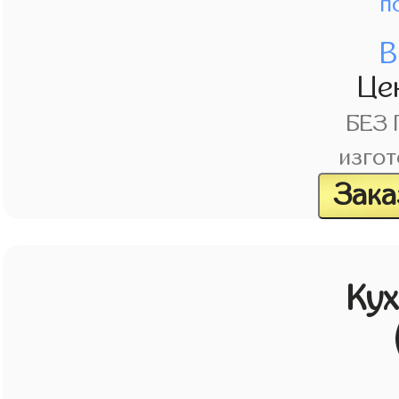
п
В
Це
БЕЗ
изгот
Зака
Кух