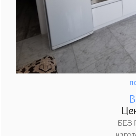
п
В
Це
БЕЗ
изгот