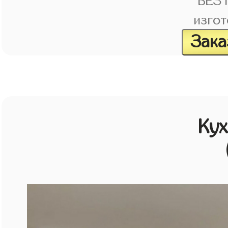
БЕЗ
изгот
Зака
Кух