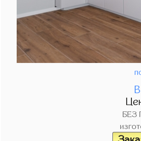
п
В
Це
БЕЗ
изгот
Зака