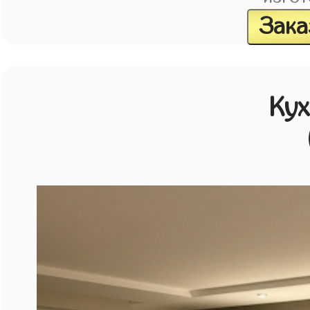
Зака
Кух