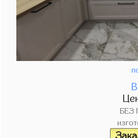
п
В
Це
БЕЗ
изгот
Зака