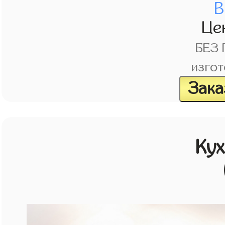
В
Це
БЕЗ
изгот
Зака
Кух