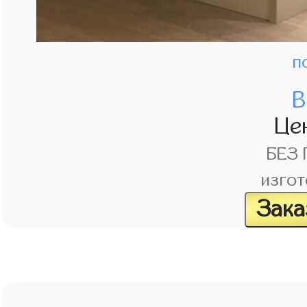
п
В
Це
БЕЗ
изгот
Зака