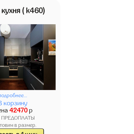
 кухня
( k460)
подробнее...
В корзину
ена
42470
р
З ПРЕДОПЛАТЫ
товим в размер.