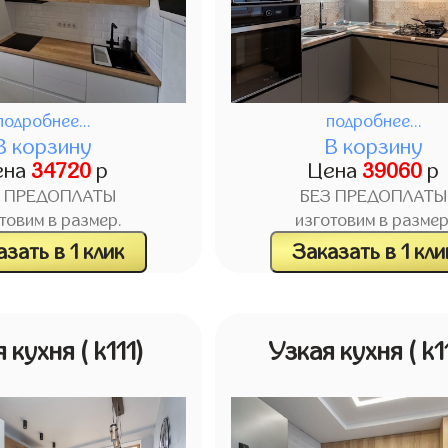
подробнее...
подробнее...
В корзину
В корзину
ена
34720
р
Цена
39060
р
З ПРЕДОПЛАТЫ
БЕЗ ПРЕДОПЛАТЫ
товим в размер.
изготовим в размер
зать в 1 клик
Заказать в 1 кли
я кухня
( k111)
Узкая кухня
( k