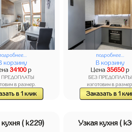
подробнее...
подробнее...
В корзину
В корзину
ена
34100
р
Цена
35650
р
З ПРЕДОПЛАТЫ
БЕЗ ПРЕДОПЛАТЫ
товим в размер.
изготовим в размер
зать в 1 клик
Заказать в 1 кли
 кухня
( k229)
Узкая кухня
( k