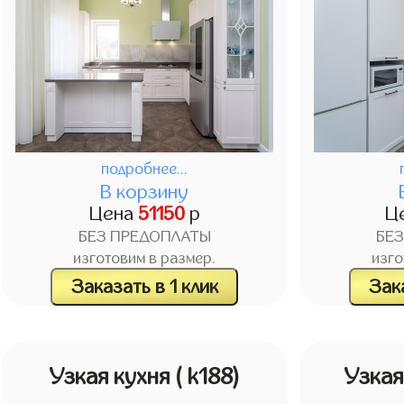
подробнее...
В корзину
Цена
51150
р
Ц
БЕЗ ПРЕДОПЛАТЫ
БЕ
изготовим в размер.
изго
Заказать в 1 клик
Зака
Узкая кухня
( k188)
Узкая