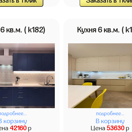
зать в 1 клик
Заказать в 1 кли
 6 кв.м.
( k182)
Кухня 6 кв.м.
( k
подробнее...
подробнее...
В корзину
В корзину
ена
42160
р
Цена
53630
р