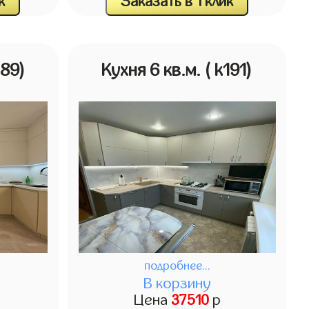
к
Заказать в 1 клик
189)
Кухня 6 кв.м.
( k191)
подробнее...
В корзину
Цена
37510
р