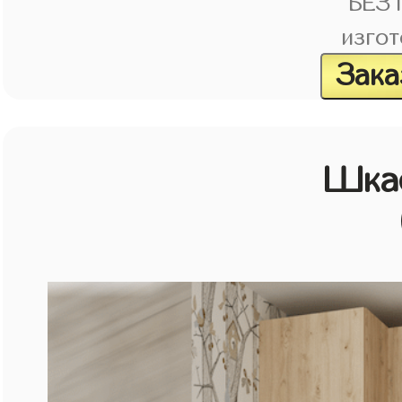
БЕЗ
изгот
Зака
Шка