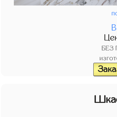
п
В
Це
БЕЗ
изгот
Зака
Шка