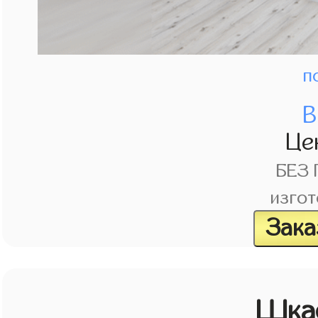
п
В
Це
БЕЗ
изгот
Зака
Шка