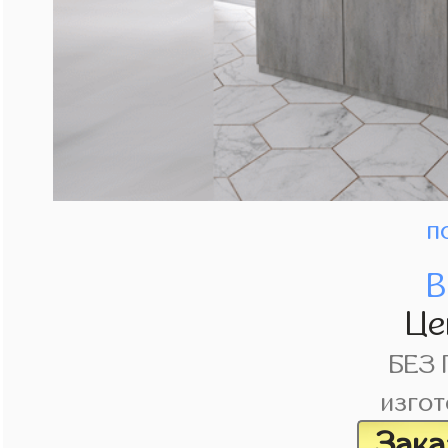
п
В
Це
БЕЗ
изгот
Зака