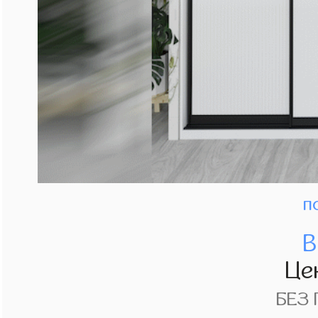
п
В
Це
БЕЗ