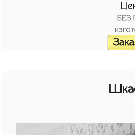
Це
БЕЗ
изгот
Зака
Шка