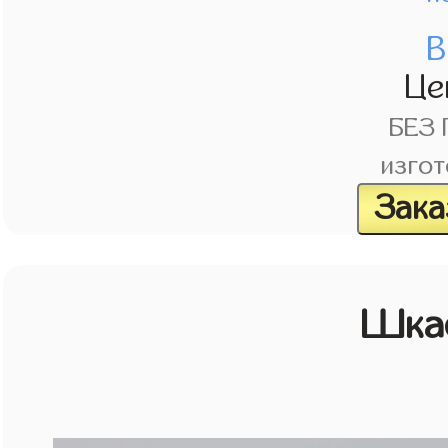
В
Це
БЕЗ
изгот
Зака
Шка