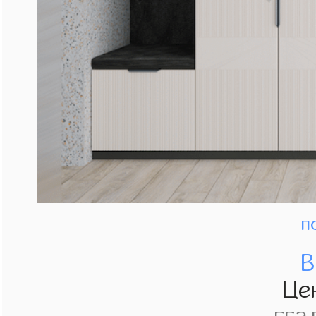
п
В
Це