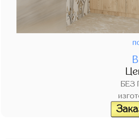
п
В
Це
БЕЗ
изгот
Зака