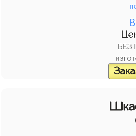
п
В
Це
БЕЗ
изгот
Зака
Шка