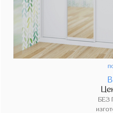
п
В
Це
БЕЗ
изгот