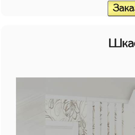
Зака
Шка