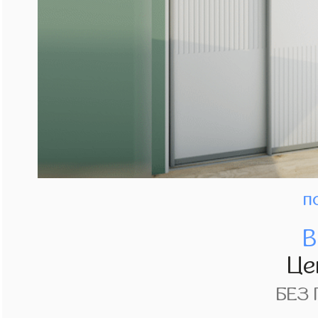
п
В
Це
БЕЗ