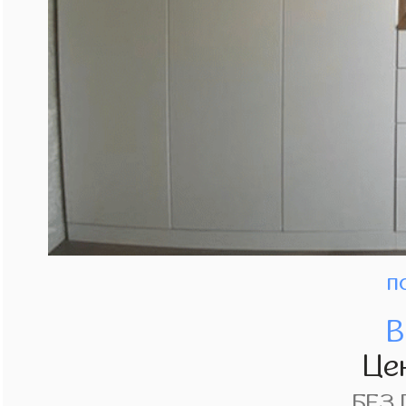
п
В
Це
БЕЗ