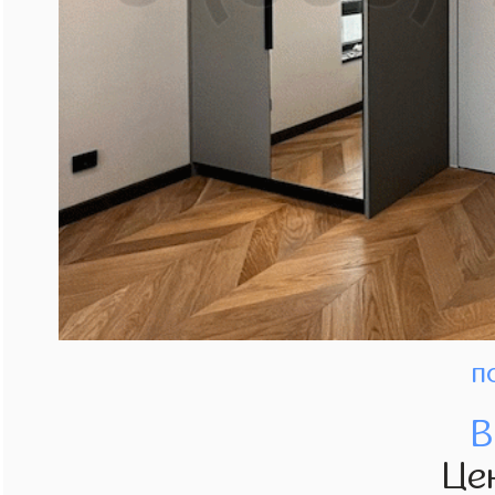
п
В
Це