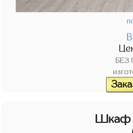
п
В
Це
БЕЗ
изгот
Зака
Шкаф 