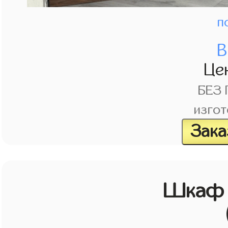
п
В
Це
БЕЗ
изгот
Зака
Шкаф 