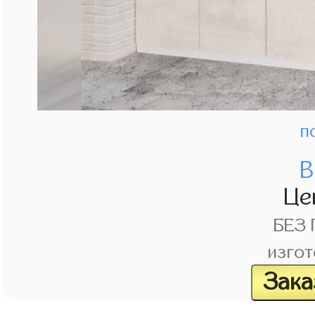
п
В
Це
БЕЗ
изгот
Зака