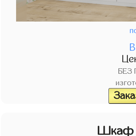
п
В
Це
БЕЗ
изгот
Зака
Шкаф 