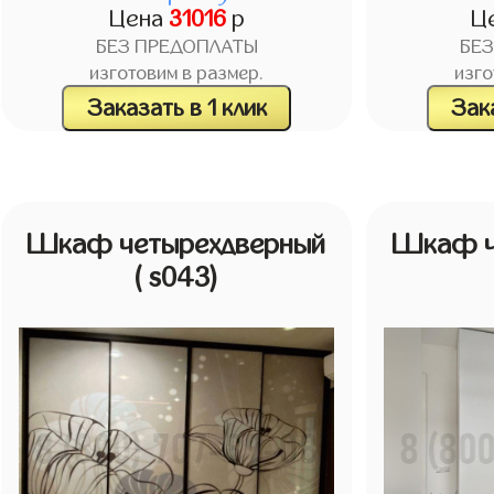
Цена
31016
р
Ц
БЕЗ ПРЕДОПЛАТЫ
БЕ
изготовим в размер.
изго
Заказать в 1 клик
Зака
Шкаф четырехдверный
Шкаф ч
( s043)