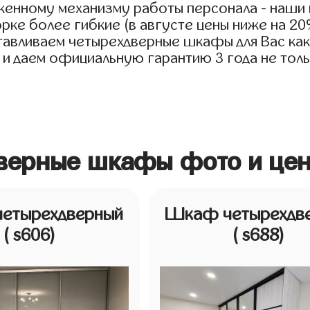
женному механизму работы персонала - наши
рке более гибкие (в августе цены ниже на 2
тавливаем четырехдверные шкафы для Вас как 
 и даем официальную гарантию 3 года не тольк
дверные шкафы фото и цен
етырехдверный
Шкаф четырехдв
( s606)
( s688)