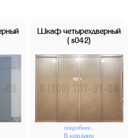
ерный
Шкаф четырехдверный
( s042)
подробнее...
В корзину