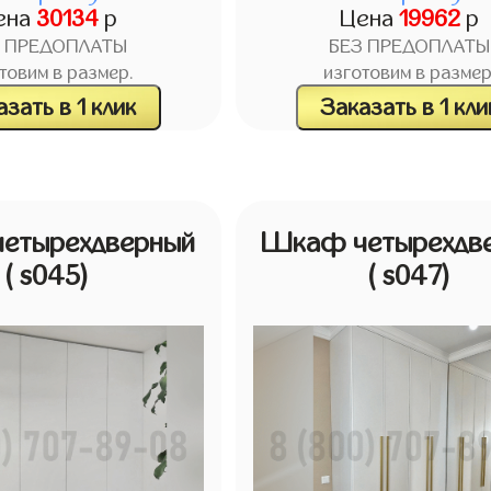
ена
30134
р
Цена
19962
р
З ПРЕДОПЛАТЫ
БЕЗ ПРЕДОПЛАТЫ
товим в размер.
изготовим в размер
зать в 1 клик
Заказать в 1 кли
етырехдверный
Шкаф четырехдв
( s045)
( s047)