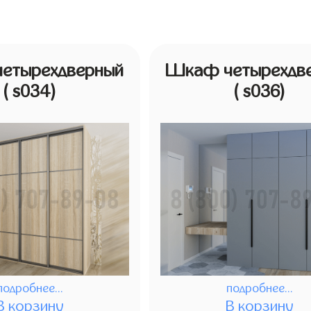
етырехдверный
Шкаф четырехдв
( s034)
( s036)
подробнее...
подробнее...
В корзину
В корзину