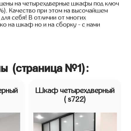
 цены на четырехдверные шкафы под ключ
0%). Качество при этом на высочайшем
для себя! В отличии от многих
о на шкаф но и на сборку - с нами
ы (страница №1):
ерный
Шкаф четырехдверный
( s722)