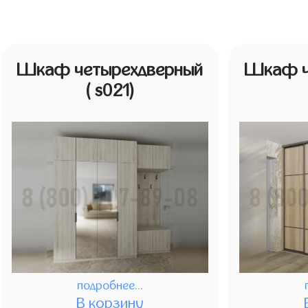
Шкаф четырехдверный
Шкаф ч
( s021)
подробнее...
В корзину