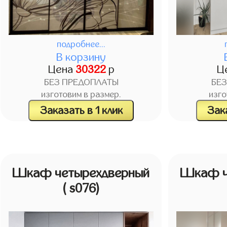
подробнее...
В корзину
Цена
30322
р
Ц
БЕЗ ПРЕДОПЛАТЫ
БЕ
изготовим в размер.
изго
Заказать в 1 клик
Зака
Шкаф четырехдверный
Шкаф ч
( s076)