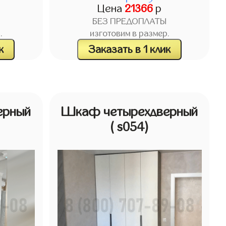
Цена
21366
р
БЕЗ ПРЕДОПЛАТЫ
.
изготовим в размер.
к
Заказать в 1 клик
ерный
Шкаф четырехдверный
( s054)