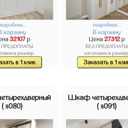
подробнее...
подробнее...
В корзину
В корзину
ена
32107
р
Цена
27312
р
З ПРЕДОПЛАТЫ
БЕЗ ПРЕДОПЛАТЫ
товим в размер.
изготовим в размер
зать в 1 клик
Заказать в 1 кли
етырехдверный
Шкаф четырехдв
( s080)
( s091)