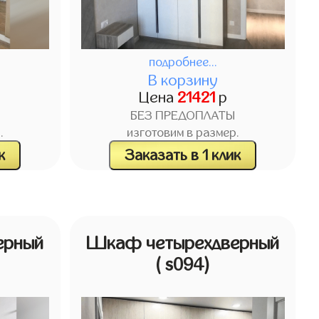
подробнее...
В корзину
Цена
21421
р
БЕЗ ПРЕДОПЛАТЫ
.
изготовим в размер.
к
Заказать в 1 клик
ерный
Шкаф четырехдверный
( s094)