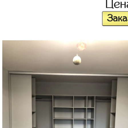
Це
Зака