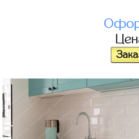
Офор
Це
Зака