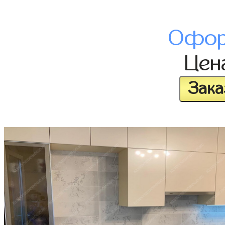
Офор
Цен
Зака