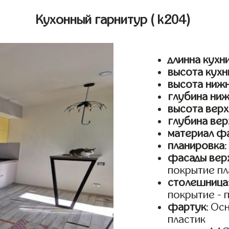
Кухонный гарнитур
( k204)
длинна кухн
высота кухн
высота ниж
глубина ни
высота верх
глубина вер
материал ф
планировка
фасады верх
покрытие пл
столешница
покрытие - 
фартук
: Ос
пластик