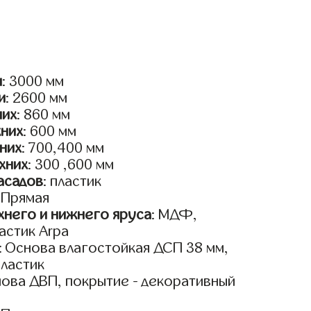
и
: 3000 мм
и
: 2600 мм
них
: 860 мм
жних
: 600 мм
них
: 700,400 мм
хних
: 300 ,600 мм
асадов
: пластик
: Прямая
него и нижнего яруса
: МДФ,
астик Arpa
: Основа влагостойкая ДСП 38 мм,
пластик
нова ДВП, покрытие - декоративный