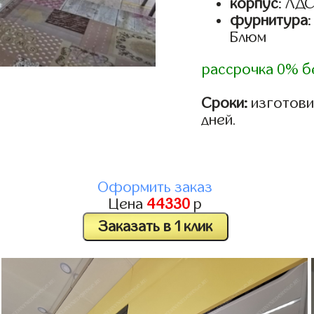
корпус
: ЛД
фурнитура
Блюм
рассрочка 0% б
Сроки:
изготовим
дней.
Оформить заказ
Цена
44330
р
Заказать в 1 клик