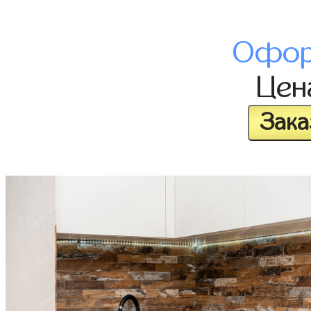
Офор
Це
Зака