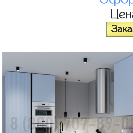
Це
Зака