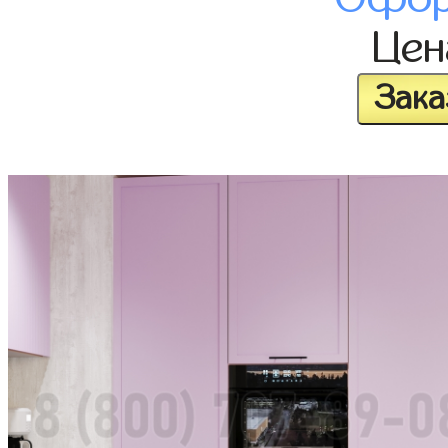
Це
Зака