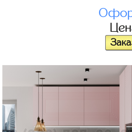
Офор
Це
Зака