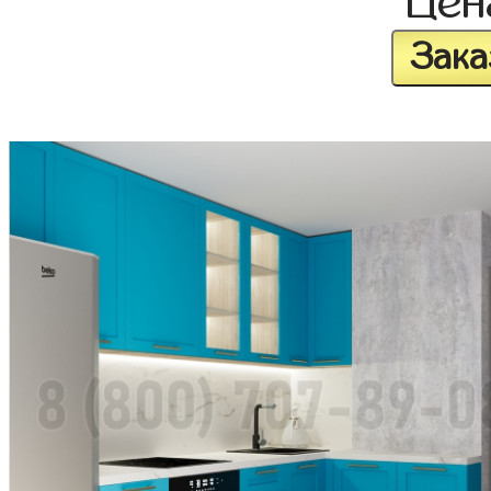
Це
Зака