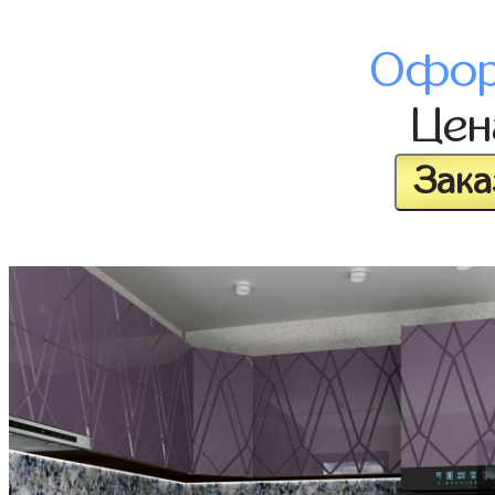
Офор
Це
Зака