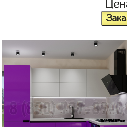
Це
Зака