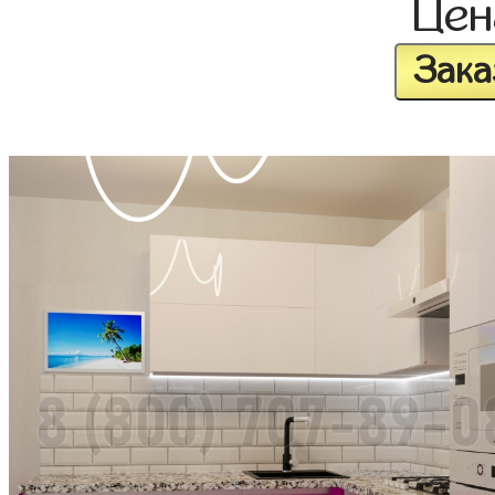
Це
Зака