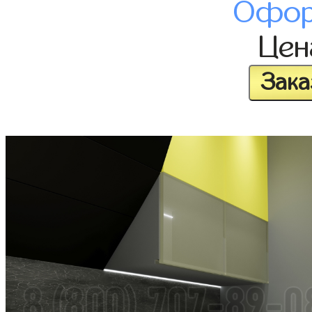
Офор
Це
Зака