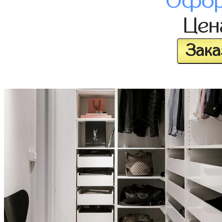
Офор
Це
Зака