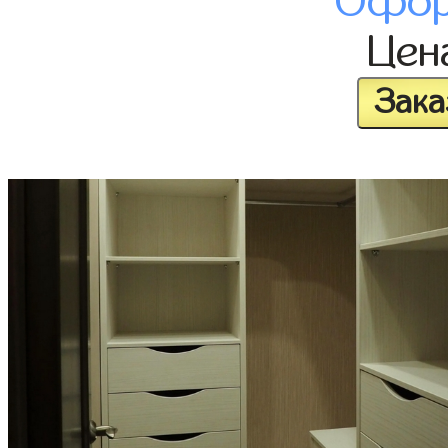
Офор
Цен
Зака