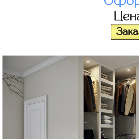
Офор
Цен
Зака