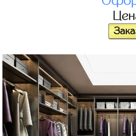
Офор
Це
Зака