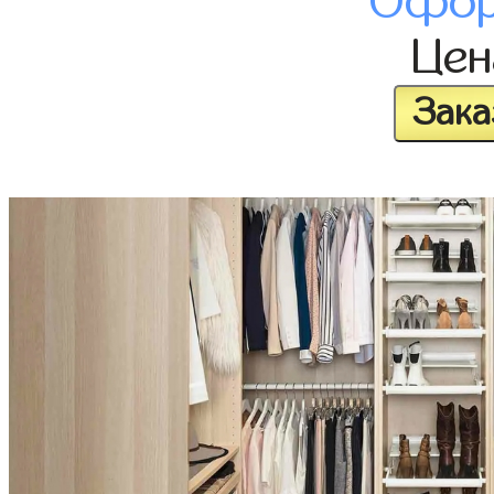
Офор
Це
Зака