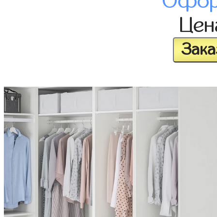
Офор
Це
Зака