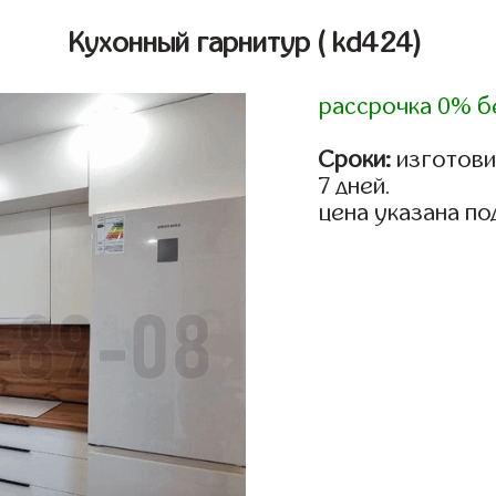
Кухонный гарнитур
( kd424)
рассрочка 0% б
Сроки:
изготови
7 дней.
цена указана по