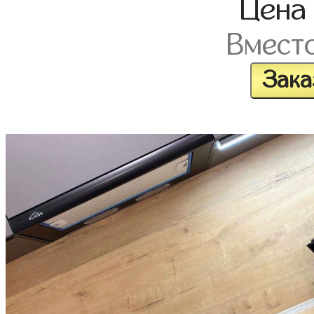
Цен
Вмест
Зака