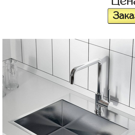
Це
Зака