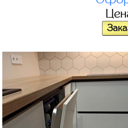
Це
Зака