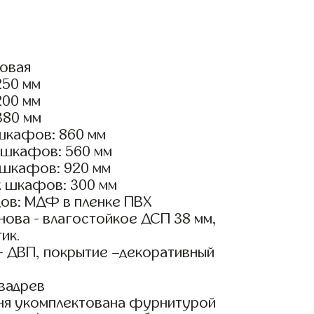
ловая
250 мм
200 мм
380 мм
шкафов: 860 мм
 шкафов: 560 мм
 шкафов: 920 мм
х шкафов: 300 мм
ов: МДФ в пленке ПВХ
ова - влагостойкое ДСП 38 мм,
ик.
- ДВП, покрытие –декоративный
вадрев
ня укомплектована фурнитурой