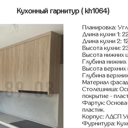
Кухонный гарнитур
( kh1064)
Планировка: Уг
Длина кухни 1: 2
Длина кухни 2: 1
Высота кухни: 2
Высота нижних 
Глубина нижних
Высота верхних
Глубина верхни
Материал фасад
Столешница: Осн
покрытие - пласт
Фартук: Основа
пластик.
Корпус: ЛДСП У
Фурнитура: Кух