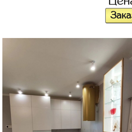
Це
Зака