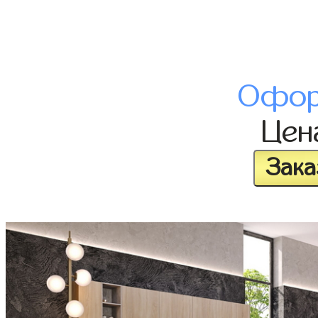
Офор
Це
Зака