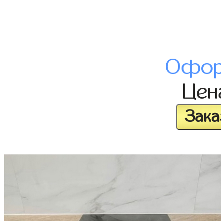
Офор
Це
Зака