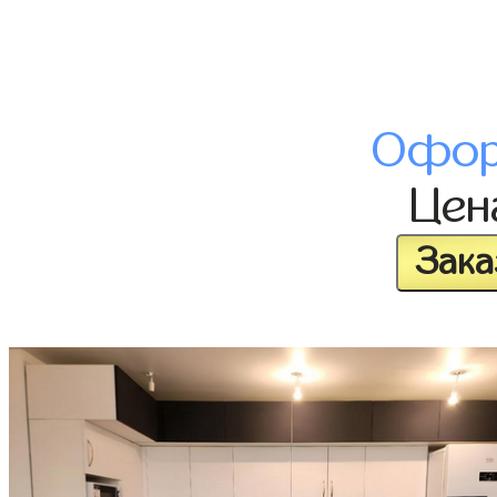
Офор
Це
Зака