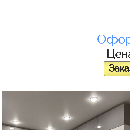
Офор
Це
Зака