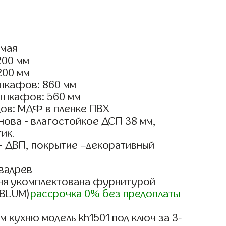
ямая
200 мм
200 мм
шкафов: 860 мм
 шкафов: 560 мм
ов: МДФ в пленке ПВХ
ова - влагостойкое ДСП 38 мм,
ик.
- ДВП, покрытие –декоративный
вадрев
ня укомплектована фурнитурой
, BLUM)
рассрочка 0% без предоплаты
 кухню модель kh1501 под ключ за 3-