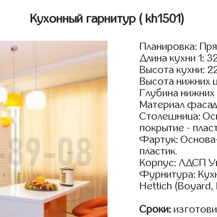
Кухонный гарнитур
( kh1501)
Планировка: Пр
Длина кухни 1: 3
Высота кухни: 2
Высота нижних 
Глубина нижних
Материал фасад
Столешница: Осн
покрытие - пласт
Фартук: Основа
пластик.
Корпус: ЛДСП У
Фурнитура: Кух
Hettich (Boyard
Сроки:
изготовим