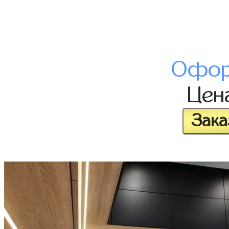
Офор
Цен
Зака