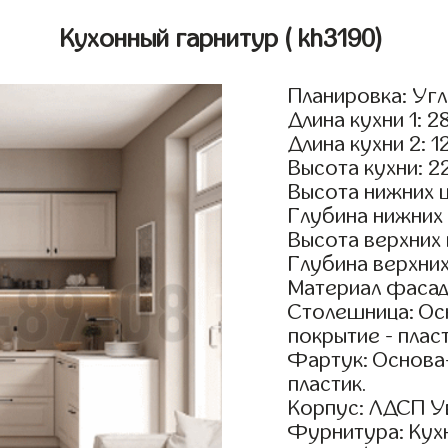
Кухонный гарнитур
( kh3190)
Планировка: Уг
Длина кухни 1: 2
Длина кухни 2: 1
Высота кухни: 2
Высота нижних 
Глубина нижних
Высота верхних
Глубина верхни
Материал фасад
Столешница: Осн
покрытие - пласт
Фартук: Основа
пластик.
Корпус: ЛДСП У
Фурнитура: Кух