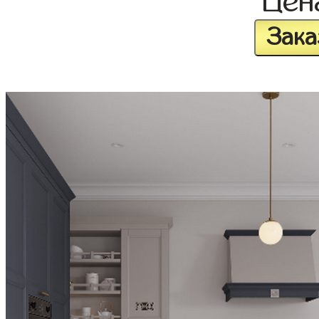
Це
Зака