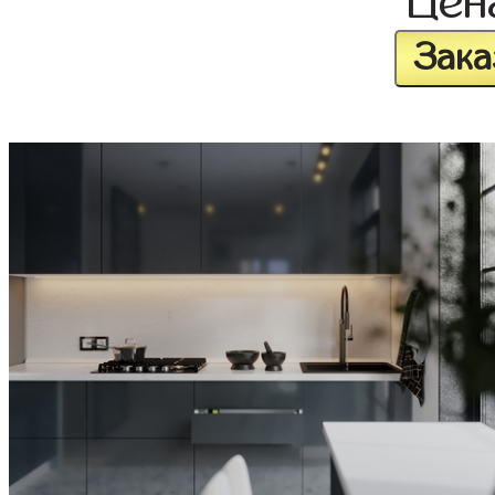
Це
Зака